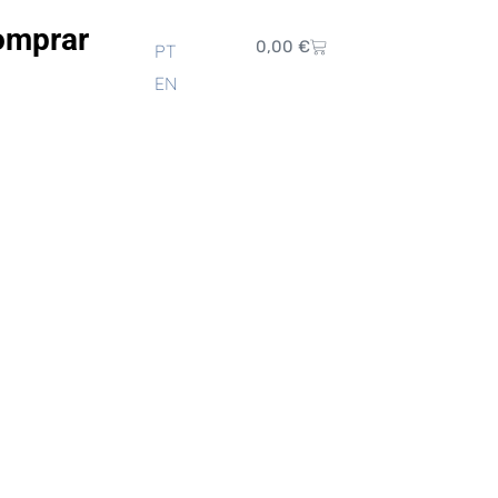
omprar
0,00
€
PT
EN