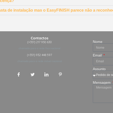
licença?
pasta de instalação mas o EasyFINISH parece não a reconhe
Contactos
Nome
(+351) 217 930 630
chamada para a rede fixa nacional
(+351) 932 448 597
Email
chamada para a rede móvel nacional
Assunto
Mensagem