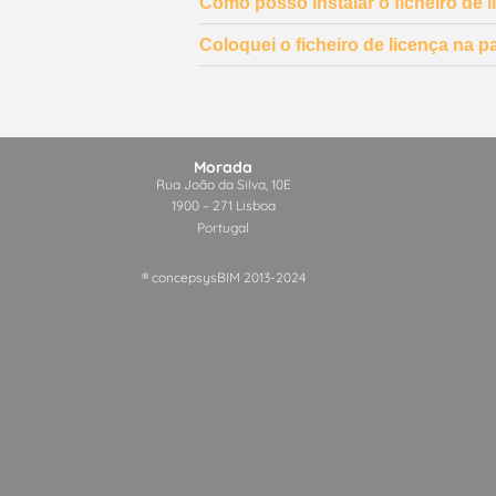
Como posso instalar o ficheiro de 
Coloquei o ficheiro de licença na 
Morada
Rua João da Silva, 10E
1900 – 271 Lisboa
Portugal
® concepsysBIM 2013-2024