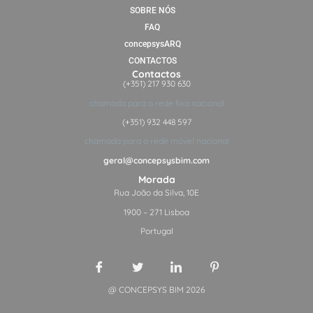
SOBRE NÓS
FAQ
concepsysARQ
CONTACTOS
Contactos
(+351) 217 930 630
chamada para a rede fixa nacional
(+351) 932 448 597
chamada para a rede móvel nacional
geral@concepsysbim.com
Morada
Rua João da Silva, 10E
1900 – 271 Lisboa
Portugal
@ CONCEPSYS BIM 2026